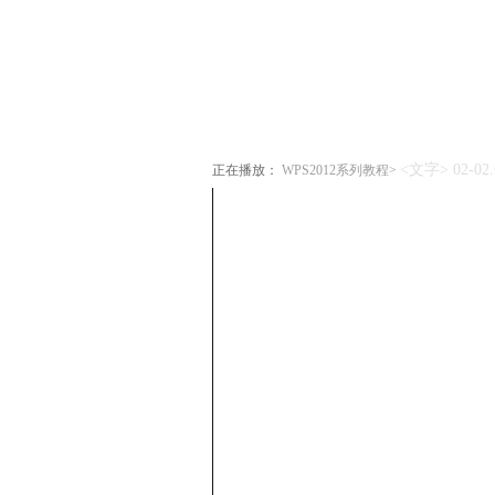
首页
视频
文库
社区
<文字> 02-0
正在播放：
WPS2012系列教程>