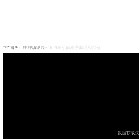
首页
视频
文库
社区
16.PHP小偷程序原理和实例
正在播放：
PHP视频教程>