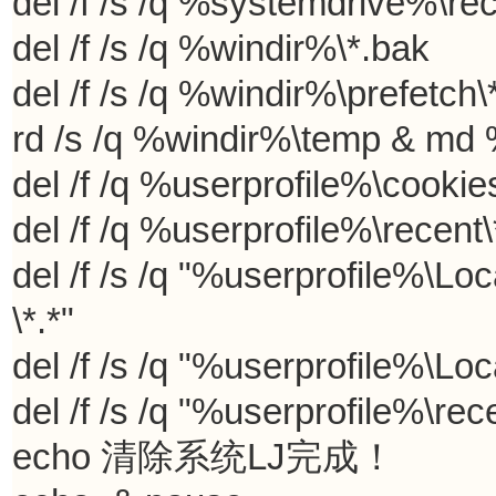
del /f /s /q %systemdrive%\recy
del /f /s /q %windir%\*.bak 

del /f /s /q %windir%\prefetch\*.
rd /s /q %windir%\temp & md 
del /f /q %userprofile%\cookies\
del /f /q %userprofile%\recent\*
del /f /s /q "%userprofile%\Lo
\*.*" 

del /f /s /q "%userprofile%\Loc
del /f /s /q "%userprofile%\recen
echo 清除系统LJ完成！ 
