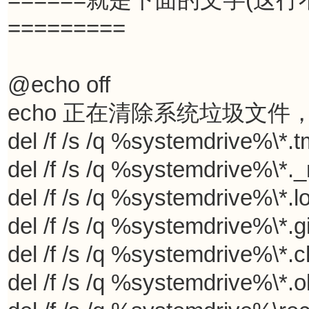
========= 

@echo off 

echo 正在清除系统垃圾文件，请稍等
del /f /s /q %systemdrive%\*.tm
del /f /s /q %systemdrive%\*._
del /f /s /q %systemdrive%\*.lo
del /f /s /q %systemdrive%\*.gi
del /f /s /q %systemdrive%\*.ch
del /f /s /q %systemdrive%\*.ol