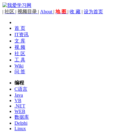
|
社区
|
视频目录
|
About
|
地 图
|
收 藏
|
设为首页
首 页
IT资讯
文 库
视 频
社 区
工 具
Wiki
问 答
编程
C语言
Java
VB
.NET
WEB
数据库
Delphi
Linux